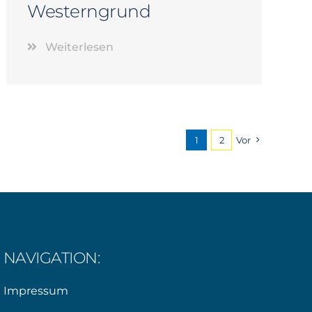
Westerngrund
Weiterlesen
1
2
Vor
NAVIGATION:
Impressum