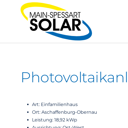
Zum
Inhalt
springen
Photovoltaikan
Art: Einfamilienhaus
Ort: Aschaffenburg-Obernau
Leistung: 18,92 kWp
Ausrichtung: Ost-West