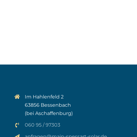
Im Hahlenfeld 2
63856 Bessenbach
(bei Aschaffenburg)
060 95 / 97303
anfragen@main-spessart-solar.de