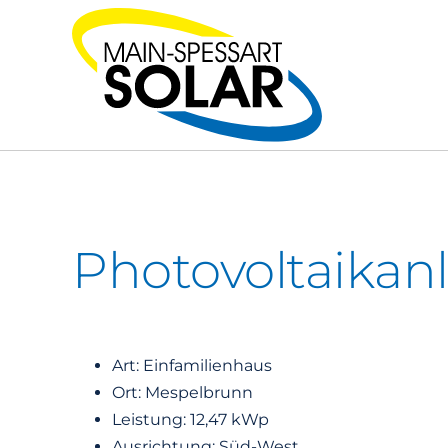
Zum
Inhalt
springen
Photovoltaikan
Art: Einfamilienhaus
Ort: Mespelbrunn
Leistung: 12,47 kWp
Ausrichtung: Süd-West