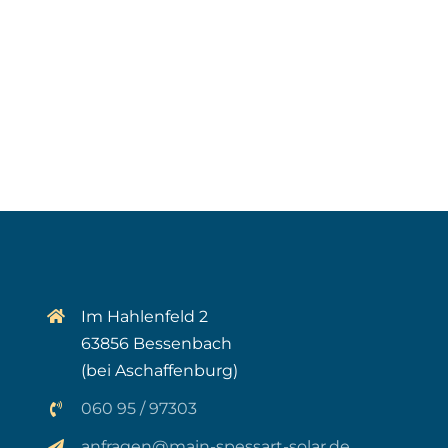
Im Hahlenfeld 2
63856 Bessenbach
(bei Aschaffenburg)
060 95 / 97303
anfragen@main-spessart-solar.de