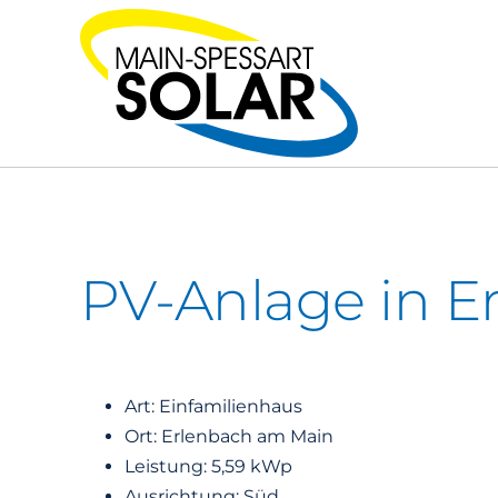
Zum
Inhalt
springen
PV-Anlage in E
Art: Einfamilienhaus
Ort: Erlenbach am Main
Leistung: 5,59 kWp
Ausrichtung: Süd