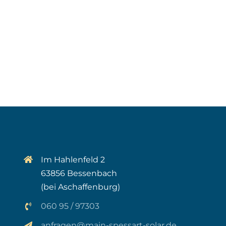
Im Hahlenfeld 2
63856 Bessenbach
(bei Aschaffenburg)
060 95 / 97303
anfragen@main-spessart-solar.de